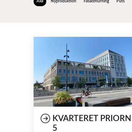
Alla
Nyproduktion
Fasadmurning
Puts
KVARTERET PRIORN
5