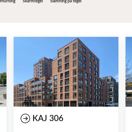
Murning
Skärmtegel
Slamning på tegel
KAJ 306