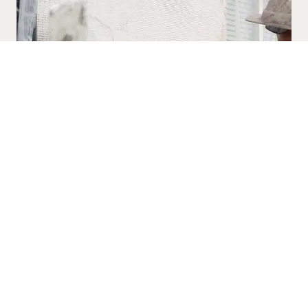
Murpoolen i Skåne AB
Russgatan 1
212 35 Malmö