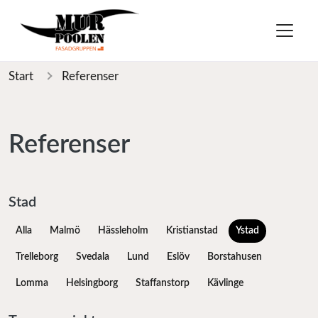
Start
Referenser
Referenser
Stad
Alla
Malmö
Hässleholm
Kristianstad
Ystad
Trelleborg
Svedala
Lund
Eslöv
Borstahusen
Lomma
Helsingborg
Staffanstorp
Kävlinge