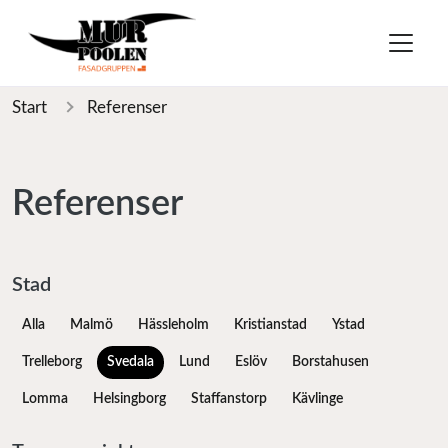
Start
Referenser
Referenser
Stad
Alla
Malmö
Hässleholm
Kristianstad
Ystad
Trelleborg
Svedala
Lund
Eslöv
Borstahusen
Lomma
Helsingborg
Staffanstorp
Kävlinge