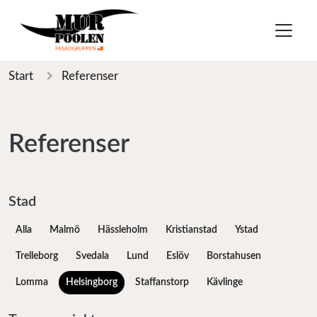
Start
Referenser
Referenser
Stad
Alla
Malmö
Hässleholm
Kristianstad
Ystad
Trelleborg
Svedala
Lund
Eslöv
Borstahusen
Lomma
Helsingborg
Staffanstorp
Kävlinge