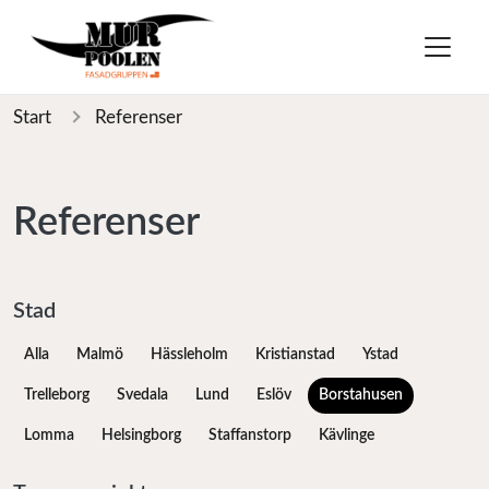
Start
Referenser
Referenser
Stad
Alla
Malmö
Hässleholm
Kristianstad
Ystad
Trelleborg
Svedala
Lund
Eslöv
Borstahusen
Lomma
Helsingborg
Staffanstorp
Kävlinge